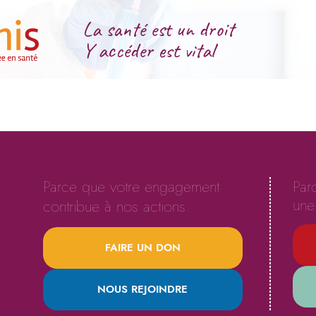
La santé est un droit
Y accéder est vital
Parce que votre engagement
Par
une 
contribue à nos actions.
FAIRE UN DON
NOUS REJOINDRE