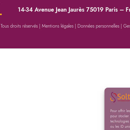
→
14-34 Avenue Jean Jaurès 75019 Paris – 
Tous droits réservés |
Mentions légales
|
Données personnelles
|
Ges
Pour offrir l
pour stocker 
technologies
ou les ID uni