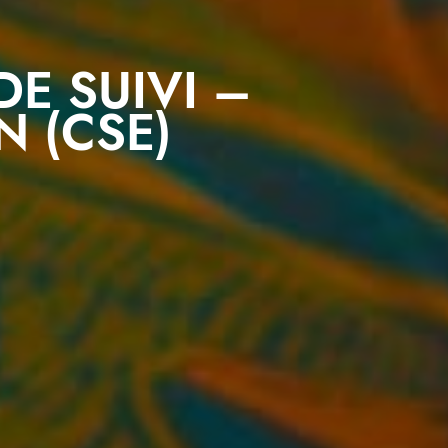
E SUIVI –
N (CSE)