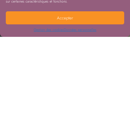
sur certaines caractéristiques et fonctions.
Accepter
Gestion des cookies
Données personnelles
22.01.2026
Tuberculose
SIERRA LEONE
Solthis est fière d’annoncer un nouveau