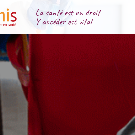
La santé est un droit
Y accéder est vital