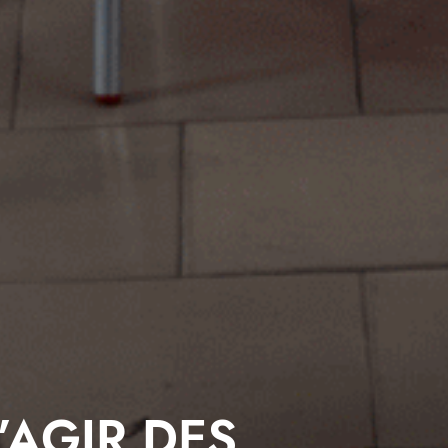
’AGIR DES