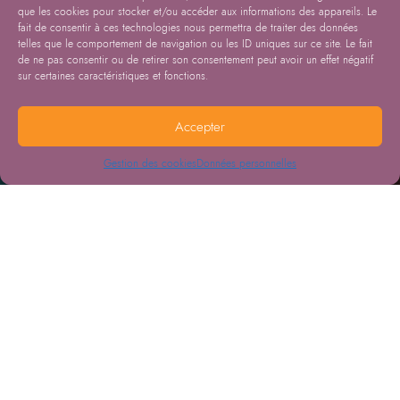
que les cookies pour stocker et/ou accéder aux informations des appareils. Le
fait de consentir à ces technologies nous permettra de traiter des données
telles que le comportement de navigation ou les ID uniques sur ce site. Le fait
de ne pas consentir ou de retirer son consentement peut avoir un effet négatif
sur certaines caractéristiques et fonctions.
Accepter
Gestion des cookies
Données personnelles
30.06.2022
VIH/SIDA