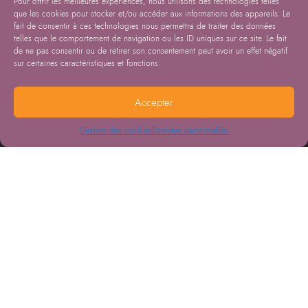
Pour offrir les meilleures expériences, nous utilisons des technologies telles
que les cookies pour stocker et/ou accéder aux informations des appareils. Le
fait de consentir à ces technologies nous permettra de traiter des données
telles que le comportement de navigation ou les ID uniques sur ce site. Le fait
de ne pas consentir ou de retirer son consentement peut avoir un effet négatif
sur certaines caractéristiques et fonctions.
Accepter
Gestion des cookies
Données personnelles
16.11.2021
« La consultance solidaire portée par